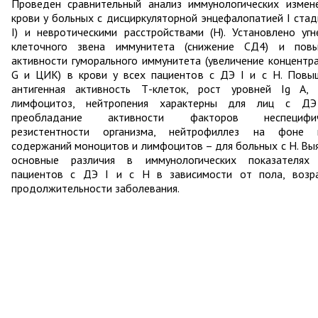
Проведен сравнительный анализ иммунологических измен
крови у больных с дисциркуляторной энцефалопатией I стад
I) и невротическими расстройствами (Н). Установлено угн
клеточного звена иммунитета (снижение СД4) и пов
активности гуморального иммунитета (увеличение концентра
G и ЦИК) в крови у всех пациентов с ДЭ I и с Н. Повы
антигенная активность Т-клеток, рост уровней Ig A,
лимфоцитоз, нейтропения характерны для лиц с ДЭ
преобладание активности факторов неспецифич
резистентности организма, нейтрофиллез на фоне н
содержаний моноцитов и лимфоцитов – для больных с Н. Вы
основные различия в иммунологических показателях
пациентов с ДЭ I и с Н в зависимости от пола, возр
продолжительности заболевания.