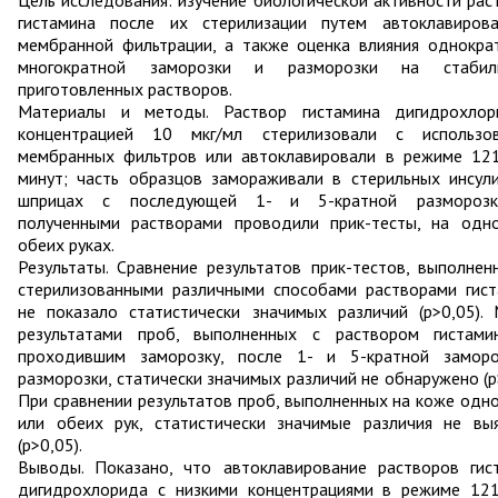
Цель исследования: изучение биологической активности рас
гистамина после их стерилизации путем автоклавиров
мембранной фильтрации, а также оценка влияния однокра
многократной заморозки и разморозки на стабиль
приготовленных растворов.
Материалы и методы. Раствор гистамина дигидрохло
концентрацией 10 мкг/мл стерилизовали с использо
мембранных фильтров или автоклавировали в режиме 12
минут; часть образцов замораживали в стерильных инсул
шприцах с последующей 1- и 5-кратной разморозк
полученными растворами проводили прик-тесты, на одн
обеих руках.
Результаты. Сравнение результатов прик-тестов, выполнен
стерилизованными различными способами растворами гист
не показало статистически значимых различий (p>0,05).
результатами проб, выполненных с раствором гистами
проходившим заморозку, после 1- и 5-кратной замор
разморозки, статически значимых различий не обнаружено (p
При сравнении результатов проб, выполненных на коже одно
или обеих рук, статистически значимые различия не вы
(p>0,05).
Выводы. Показано, что автоклавирование растворов гис
дигидрохлорида с низкими концентрациями в режиме 12