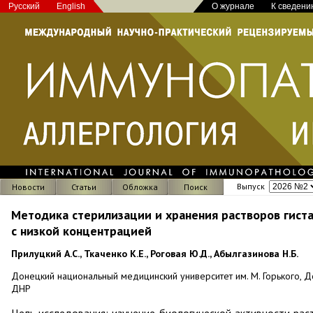
Русский
English
О журнале
К сведени
Выпуск
Новости
Статьи
Обложка
Поиск
Методика стерилизации и хранения растворов гист
с низкой концентрацией
Прилуцкий А.С., Ткаченко К.Е., Роговая Ю.Д., Абылгазинова Н.Б.
Донецкий национальный медицинский университет им. М. Горького, Д
ДНР