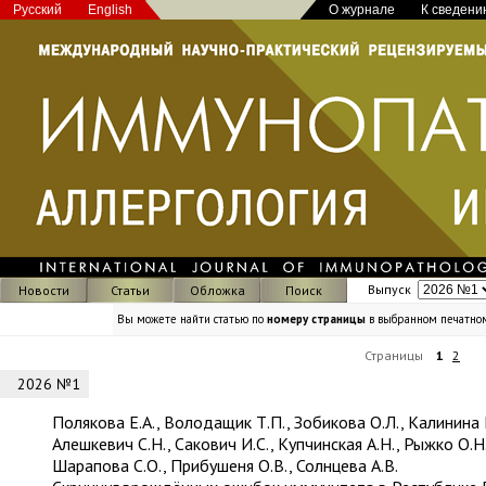
Русский
English
О журнале
К сведени
Выпуск
Новости
Статьи
Обложка
Поиск
Вы можете найти статью по
номеру страницы
в выбранном печатно
Страницы
1
2
2026 №1
Полякова Е.А., Володащик Т.П., Зобикова О.Л., Калинина 
Алешкевич С.Н., Сакович И.С., Купчинская А.Н., Рыжко О.Н.
Шарапова С.О., Прибушеня О.В., Солнцева А.В.