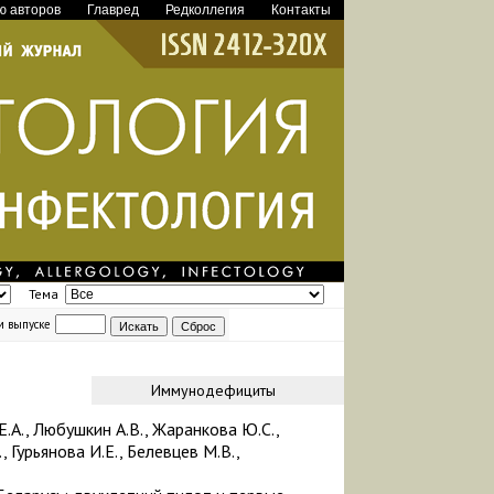
ю авторов
Главред
Редколлегия
Контакты
Тема
м выпуске
Иммунодефициты
Е.А., Любушкин А.В., Жаранкова Ю.С.,
, Гурьянова И.Е., Белевцев М.В.,