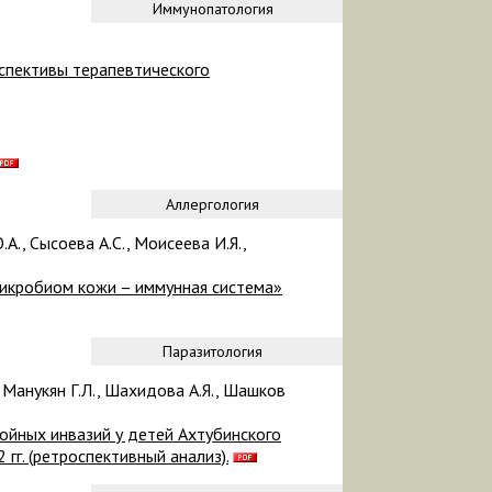
Иммунопатология
рспективы терапевтического
Аллергология
А., Сысоева А.С., Моисеева И.Я.,
икробиом кожи – иммунная система»
Паразитология
., Манукян Г.Л., Шахидова А.Я., Шашков
ойных инвазий у детей Ахтубинского
гг. (ретроспективный анализ).