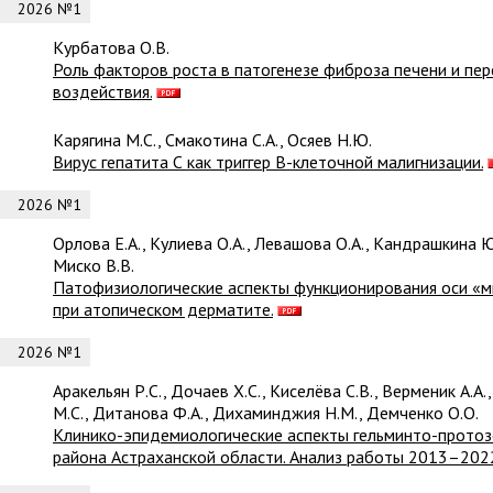
2026 №1
Курбатова О.В.
Роль факторов роста в патогенезе фиброза печени и пе
воздействия.
Карягина М.С., Смакотина С.А., Осяев Н.Ю.
Вирус гепатита С как триггер В-клеточной малигнизации.
2026 №1
Орлова Е.А., Кулиева О.А., Левашова О.А., Кандрашкина Ю.
Миско В.В.
Патофизиологические аспекты функционирования оси «м
при атопическом дерматите.
2026 №1
Аракельян Р.С., Дочаев Х.С., Киселёва С.В., Верменик А.А
М.С., Дитанова Ф.А., Дихаминджия Н.М., Демченко О.О.
Клинико-эпидемиологические аспекты гельминто-протоз
района Астраханской области. Анализ работы 2013–2022 