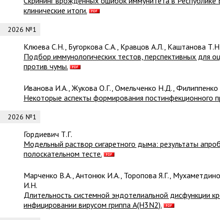
Скрининг врождённых ошибок иммунитета в Республике Б
клинические итоги.
2026 №1
Клюева С.Н., Бугоркова С.А., Кравцов А.Л., Каштанова Т.Н
Подбор иммунологических тестов, перспективных для о
против чумы.
Иванова И.А., Жукова О.Г., Омельченко Н.Д., Филиппенко 
Некоторые аспекты формирования постинфекционного п
2026 №1
Гордиевич Т.Г.
Модельный раствор сигаретного дыма: результаты апро
полоскательном тесте.
Марченко В.А., Антонюк И.А., Торопова Я.Г., Мухаметдино
И.Н.
Длительность системной эндотелиальной дисфункции кр
инфицировании вирусом гриппа A(H3N2).