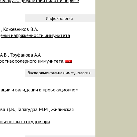
еларусь: двухлетний пилот и первые
Инфектология
., Кожевников В.А.
ценки напряжённости иммунитета
А.В., Труфанова А.А.
ротивохолерного иммунитета.
Экспериментальная иммунология
бации и валидации в провокационном
ва Д.В., Галагудза М.М., Жилинская
овеносных сосудов при